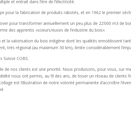
iple et entrait dans l’ère de l’électricité.
pe pour la fabrication de produits rabotés, et en 1962 le premier séchoi
nnover pour transformer annuellement un peu plus de 22’000 m3 de bois
rme des apprentis «scieurs/euses de l’industrie du bois».
 et la valorisation du bois indigène dont les qualités ennoblissent tan
t, très régional (au maximum 30 km), limite considérablement l’impa
is Suisse COBS.
de de nos clients est une priorité. Nous produisons, pour vous, sur m
bilité nous ont permis, au fil des ans, de tisser un réseau de clients fi
ollage est l’illustration de notre volonté permanente d’accroître l’éve
hé